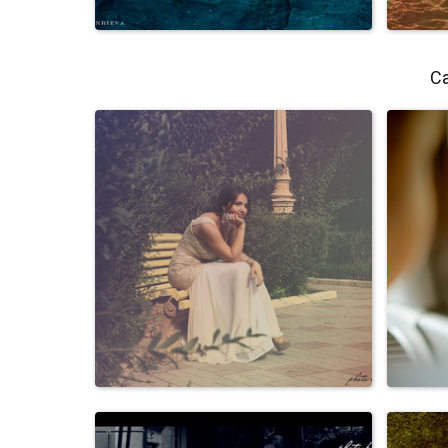
Са
Персоны